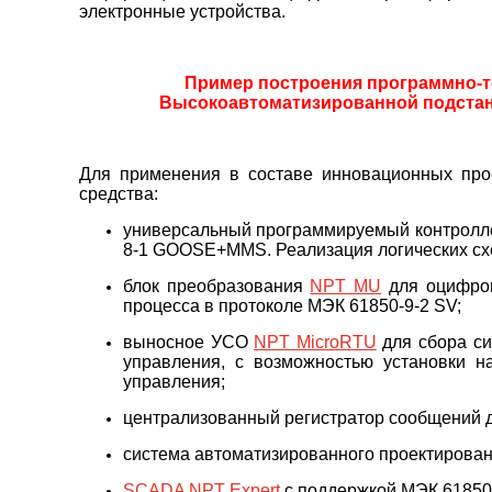
электронные устройства.
Пример построения программно-те
Высокоавтоматизированной подстан
Для применения в составе инновационных про
средства:
универсальный программируемый контрол
8-1 GOOSE+MMS. Реализация логических схе
блок преобразования
NPT MU
для оцифров
процесса в протоколе МЭК 61850-9-2 SV;
выносное УСО
NPT MicroRTU
для сбора си
управления, с возможностью установки н
управления;
централизованный регистратор сообщений д
система автоматизированного проектирова
SCADA NPT Expert
с поддержкой МЭК 61850